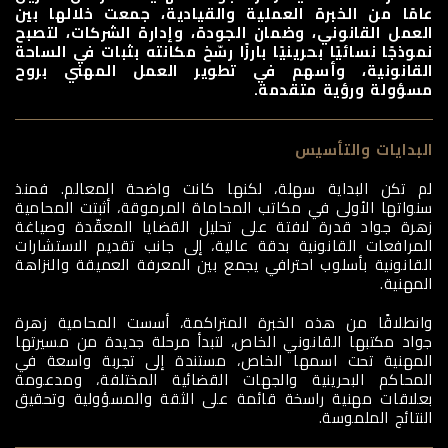
عامًا من الخبرة العملية والقيادية، جمعت خلالها بين
العمل القانوني، وضمان الجودة، وإدارة الشركات، لتصبح
نموذجًا نسائيًا بحرينيًا بارزًا رسّخ مكانته بثبات في الساحة
القانونية، وأسهم في تطوير العمل المهني بروح
مسؤولة ورؤية متقدمة.
البدايات والتأسيس
لم تكن البداية سهلة، لكنها كانت واضحة المعالم. فمنذ
سنواتها الأولى في مكاتب المحاماة المرموقة، أثبتت المحامية
زهرة جواد قدرة لافتة على تحليل القضايا المعقّدة وصياغة
المرافعات القانونية بدقة عالية، إلى جانب تقديم الاستشارات
القانونية بأسلوب احترافي يجمع بين المعرفة العميقة والنزاهة
المهنية.
وانطلاقًا من هذه الخبرة المتراكمة، أسست المحامية زهرة
جواد مكتبها القانوني الخاص، لتبدأ مرحلة جديدة من مسيرتها
المهنية تحت اسمها الخاص، مستندة إلى تجربة واسعة في
المحاكم البحرينية والجهات القضائية المختلفة، ومدعومة
بعلاقات مهنية راسخة قائمة على الثقة والمسؤولية وتحقيق
النتائج الملموسة.