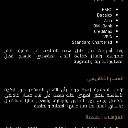
HSBC
Batelco
Zain
BMI Bank
CrediMax
VIVA
Standard Chartered
وقد أسهمت من خلال هذه المناصب في تحقيق نتائج
ملموسة، وتعزيز كفاءة الأداء المؤسسي، وترسيخ أفضل
المعايير الإدارية والقانونية
المسار الأكاديمي
تؤمن المحامية زهرة جواد بأن التعلم المستمر هو الركيزة
الأساسية للتطور المهني، لذلك حرصت على بناء مسار أكاديمي
متكامل يجمع بين القانون والإدارة، وتسعى حاليًا لاستكمال
دراساتها العليا بما يعزز خبرتها العملية والعلمية.
المؤهلات العلمية
: