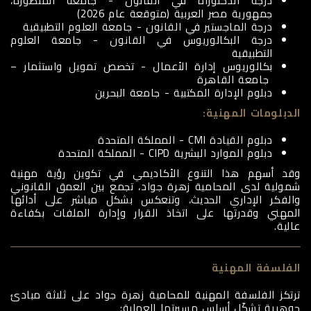
درجة الدكتوراه في القانون - جامعة المنصورة،
جمهورية مصر العربية (متوقعة عام 2026)
درجة الماجستير في القانون - جامعة العلوم التطبيقية
درجة البكالوريوس في القانون - جامعة العلوم
التطبيقية
بكالوريوس إدارة الأعمال - تخصص تمويل واستثمار –
جامعة القاهرة
دبلوم الإدارة المكتبية - جامعة البحرين
الدبلومات المهنية:
دبلوم القيادة CMI - المملكة المتحدة
دبلوم الموارد البشرية CIPD - المملكة المتحدة
وقد أسهم هذا التنوع الأكاديمي في تكوين رؤية مهنية
شمولية لدى المحامية زهرة جواد، تجمع بين العمق القانوني
والفكر الإداري الحديث، وتنعكس بشكل مباشر على أدائها
المهني وقدرتها على اتخاذ القرار وإدارة الملفات بكفاءة
عالية.
الفلسفة المهنية
ترتكز الفلسفة المهنية للمحامية زهرة جواد على ثلاثة مبادئ
جوهرية تشكّل أساس مسيرتها العملية: