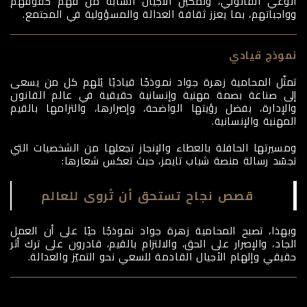
الوعي القانوني، وتمكين الأجيال الشابة من فهم حقوقهم
وواجباتهم، بما يعزز ثقافة العدالة والمسؤولية في المجتمع.
نموذج قيادي
تمثّل المحامية زهرة جواد نموذجًا قياديًا يُلهم كل من يسعى
إلى صناعة بصمة مهنية وإنسانية حقيقية في عالم القانون
والإدارة، بفضل رؤيتها الواضحة، وإصرارها، والتزامها بالقيم
المهنية والإنسانية.
ومسيرتها الحافلة بالعطاء والإنجاز تجعلها من الشخصيات التي
تجسّد رسالة منصة شباب تايمز، حيث تعكس شعارها:
قصص نجاح تستحق أن تُروى للعالم
وبهذا، تصبح المحامية زهرة جواد نموذجًا حيًا على أن العمل
الجاد، والإصرار على الحق، والالتزام بالقيم، قادرون على ترك أثر
حقيقي وإلهام الأجيال القادمة للسعي نحو التميّز والعدالة.