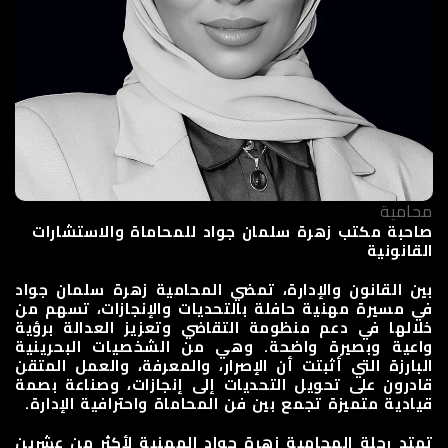
محامية
صاحبة مكتب زهرة سلمان جواد للمحاماة والاستشارات
القانونية
بين القانون والإدارة، تمضي المحامية زهرة سلمان جواد
في مسيرة مهنية حافلة بالتحديات والإنجازات، تسهم من
خلالها في دعم منظومة التقاضي وتعزيز العدالة برؤية
واعية وبصيرة واضحة. وهي من الشخصيات البحرينية
البارزة التي أثبتت أن الإصرار، والمعرفة، والعمل المتقن
قادرون على تحويل التحديات إلى إنجازات، وصناعة بصمة
قيادية متميزة تجمع بين فن المحاماة واحترافية الإدارة.
تمتد رحلة المحامية زهرة جواد المهنية لأكثر من عشرين