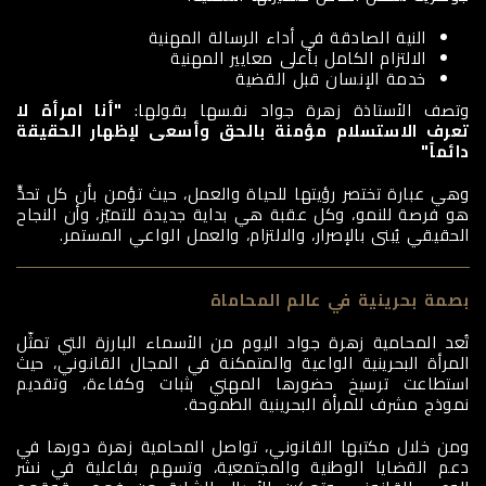
النية الصادقة في أداء الرسالة المهنية
الالتزام الكامل بأعلى معايير المهنية
خدمة الإنسان قبل القضية
وتصف الأستاذة زهرة جواد نفسها بقولها:
"أنا امرأة لا
تعرف الاستسلام مؤمنة بالحق وأسعى لإظهار الحقيقة
دائماً"
وهي عبارة تختصر رؤيتها للحياة والعمل، حيث تؤمن بأن كل تحدٍّ
هو فرصة للنمو، وكل عقبة هي بداية جديدة للتميّز، وأن النجاح
الحقيقي يُبنى بالإصرار، والالتزام، والعمل الواعي المستمر.
بصمة بحرينية في عالم المحاماة
تُعد المحامية زهرة جواد اليوم من الأسماء البارزة التي تمثّل
المرأة البحرينية الواعية والمتمكنة في المجال القانوني، حيث
استطاعت ترسيخ حضورها المهني بثبات وكفاءة، وتقديم
نموذج مشرف للمرأة البحرينية الطموحة.
ومن خلال مكتبها القانوني، تواصل المحامية زهرة دورها في
دعم القضايا الوطنية والمجتمعية، وتسهم بفاعلية في نشر