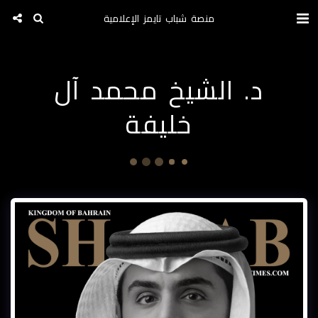
منصة شباب تايمز الإعلامية
د. الشيخ محمد آل
خليفة