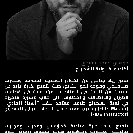
مؤسس ومدير تنفيذي
أكاديمية بوابة الشطرنج
يعتبر زياد جناحي من الكوادر الوطنية المشرفة ومحترف
ديناميكي وموجه نحو النتائج، حيث يتمتع بخبرة تزيد عن
عقدين من الزمن في المناصب المؤسسية في قطاعات
الطيران والاتصالات والمصارف، إلى جانب مسيرة متميزة
في لعبة الشطرنج كلاعب معتمد بلقب "أستاذ اتحادي"
(FIDE Master) ومدرب معتمد من الاتحاد الدولي للشطرنج
(FIDE Instructor).
يتمتع زياد بخبرة قيادية كمؤسس ومدرب، ومهارات
تحليلية، تعليمية وتنظيمية قوية. شغوف بتعزيز النمو