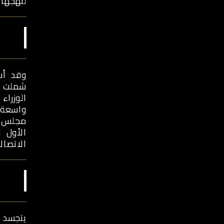
لنهجها 
وقد أش
شملت ا
الوزراء
واسعة 
الاتصا
يتجسد 