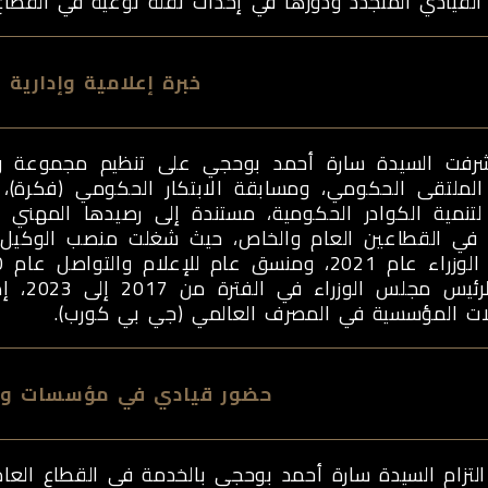
القيادي المتجدد ودورها في إحداث نقلة نوعية في القطاع 
خبرة إعلامية وإدارية 
رفت السيدة سارة أحمد بوحجي على تنظيم مجموعة واسعة
لملتقى الحكومي، ومسابقة الابتكار الحكومي (فكرة)، 
 لتنمية الكوادر الحكومية، مستندة إلى رصيدها المهني 
في القطاعين العام والخاص، حيث شغلت منصب الوكيل ا
الأول ل
لات المؤسسية في المصرف العالمي (جي بي كورب).
حضور قيادي في مؤسسات وط
التزام السيدة سارة أحمد بوحجي بالخدمة في القطاع الع