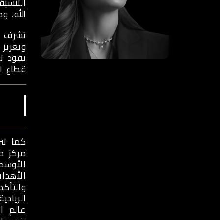
التنسيق
الله، و
تشرف هي
وتعزيز 
تقود ت
قطاع ال
كما تت
الأهدا
والتأكد
الريادي