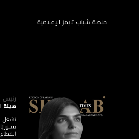
منصة شباب تايمز الإعلامية
الرئيسية
م
رئيس ت
هيئة ا
تشغل ا
محوريً
القطاع.