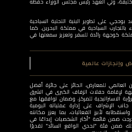
خليفة، ولي العهد رئيس مجلس الوزراء حفظه
 بوحجي على تطوير البنية التحتية السياحية
اء بالتجارب السياحية في مملكة البحرين. كما
ملكة كوجهة رائدة للسفر وتعزيز سمعتها في
ض وإنجازات عالمية
العالمي للمعارض، الحائز على جائزة أفضل
جديد في العالم لعام 2023، وأفضل وجهة لإقامة حفلات الزفاف الكبرى في الشرق
توجيه الرؤية الاستراتيجية للمركز، وضمان توافقها مع
 جانب الإشراف على إدارة عملياته اليومية
واستقطابه لأبرز الفعاليات، بما يعزز مكانته
أُدرجت ضمن قائمة "أكثر الشخصيات إبداعًا في
Fast Com الشرق الأوسط، وذلك ضمن فئة "تحدي الواقع السائد" تقديرًا