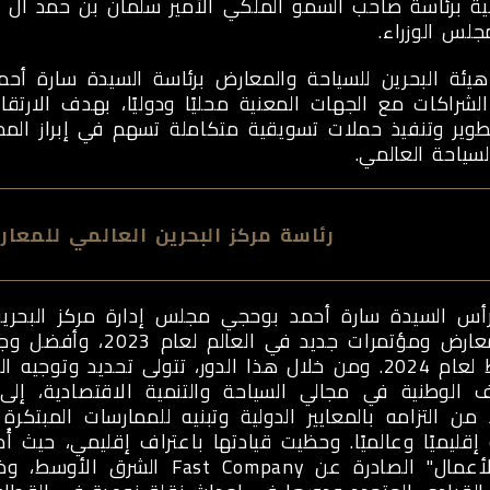
ية برئاسة صاحب السمو الملكي الأمير سلمان بن حمد آل 
مجلس الوزراء.
ئة البحرين للسياحة والمعارض برئاسة السيدة سارة أحمد
الشراكات مع الجهات المعنية محليًا ودوليًا، بهدف الارتق
طوير وتنفيذ حملات تسويقية متكاملة تسهم في إبراز الم
سياحة العالمي.
رئاسة مركز البحرين العالمي للمعار
رأس السيدة سارة أحمد بوحجي مجلس إدارة مركز البحرين 
مركز معارض ومؤتمرات 
الأوسط لعام 2024. ومن خلال هذا الدور، تتولى تحديد و
ف الوطنية في مجالي السياحة والتنمية الاقتصادية، إلى
 من التزامه بالمعايير الدولية وتبنيه للممارسات المبتكرة 
ة إقليميًا وعالميًا. وحظيت قيادتها باعتراف إقليمي، حيث 
عالم الأعمال" الصادرة عن pany