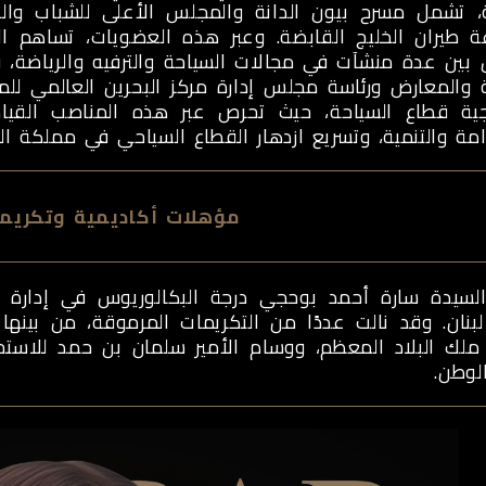
، تشمل مسرح بيون الدانة والمجلس الأعلى للشباب وال
 طيران الخليج القابضة. وعبر هذه العضويات، تساهم ا
 بين عدة منشآت في مجالات السياحة والترفيه والرياضة، ف
ة والمعارض ورئاسة مجلس إدارة مركز البحرين العالمي 
يجية قطاع السياحة، حيث تحرص عبر هذه المناصب القيا
مة والتنمية، وتسريع ازدهار القطاع السياحي في مملكة الب
مؤهلات أكاديمية وتكريم
لسيدة سارة أحمد بوحجي درجة البكالوريوس في إدارة الأ
 لبنان. وقد نالت عددًا من التكريمات المرموقة، من بي
 ملك البلاد المعظم، ووسام الأمير سلمان بن حمد للاستحق
لوطن.