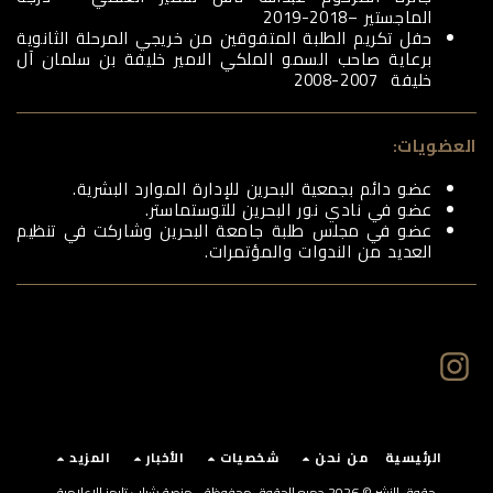
الماجستير –2018-2019
حفل تكريم الطلبة المتفوقين من خريجي المرحلة الثانوية
برعاية صاحب السمو الملكي الامير خليفة بن سلمان آل
خليفة 2007-2008
العضويات:
عضو دائم بجمعية البحرين للإدارة الموارد البشرية.
عضو في نادي نور البحرين للتوستماستر.
عضو في مجلس طلبة جامعة البحرين وشاركت في تنظيم
العديد من الندوات والمؤتمرات.
الرئيسية
من نحن
شخصيات
الأخبار
المزيد
حقوق النشر © 2026 جميع الحقوق محفوظة -
منصة شباب تايمز الإعلامية