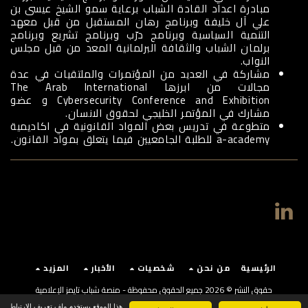
مبادرة اعداد القادة الشباب برعاية سمو الشيخ عيسى بن
علي آل خليفة وبرنامج رهان المستقبل من قبل معهد
التنمية السياسية وبرنامج درّب وبرنامج تشريع وبرنامج
برلمان الشباب والثقافة البرلمانية المعد من قبل مجلس
النواب.
مشاركة في العديد من المؤتمرات والملتقيات في عدة
مجالات من ابرزها The Arab International
Cybersecurity Conference and Exhibition و عضو
مشارك في المؤتمر الخليجي لحقوق الانسان.
متطوعة في تدريس بعض المواد القانونية في اكاديمية
a-academy للطلبة الجامعيين فيما يتعلق بمواد القانون.
الرئيسية
من نحن
شخصيات
الأخبار
المزيد
حقوق النشر © 2026 جميع الحقوق محفوظة -
منصة شباب تايمز الإعلامية
الأحكام والشروط العامة
|
سياسة الخصوصية
|
إمكانية الوصول
هذا الموقع يستخدم ملف تعريف الارتباط