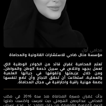
محامي أول
مؤسسة منال ضاحي للاستشارات القانونية والمحاماة
تعتبر المحامية غفران قائد من الكوادر الوطنية التي
تعمل بجهد واخلاص في سبيل خدمة الوطن والمواطن،
ومن خلال عزيمتها وتفوقها في حياتها العلمية
والعملية، استطاعت أن تحقق النجاح وأن تضع لنفسها
بصمة مهنية راقية واحترافية في مجال المحاماة.
بدأت غفران مسيرة المحاماة منذ سنة 2016 في مكتب
المحامي عبدالرحمن الشوملي حيث تمرست واكتسبت خلالها
الخبرة القانونية والمعرفة من خلال التتلمذ على ايدي اصحاب