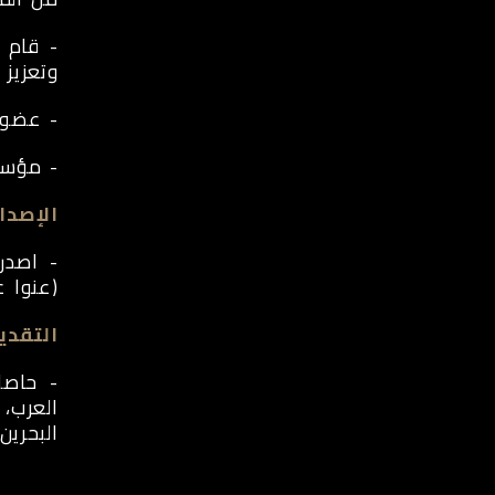
- قام ب
وتعزيز 
- عضو و
- مؤسس شركه  innovation
الإصدار
- اصدر 
(عنوا عل
التقدير
- حاصل
البحرين.