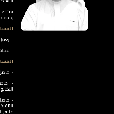
الشخصيا
يمتلك 
وعضو في
المسار
- يعمل 
- محاض
المسار
- حاصل 
- حاصل
البكالو
- حاصل 
علوم ال