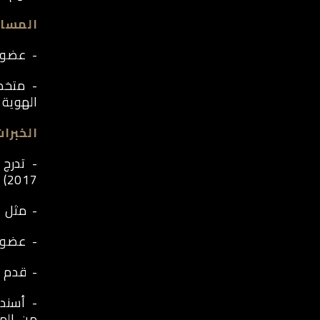
المسار
- عضو ا
- متخصص
الهوية 
الخبرا
2017) (مدير إدارة وسائل الاعلام 2017).
- مثل م
- عضو ف
- قدم ا
- أسندت
من المش