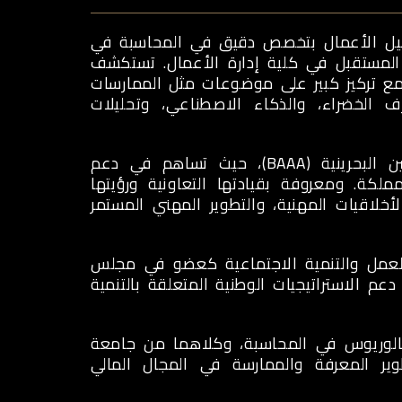
تحليل الأعمال بتخصص دقيق في المحاسبة في
 المستقبل في كلية إدارة الأعمال. تستكشف
 مع تركيز كبير على موضوعات مثل الممارسات
والتعلم الآلي، والمصارف الخضراء، والذكاء الاصطناعي، وتحليلات
تشغل حاليًا عضوية مجلس إدارة جمعية المحاسبين والمراجعين البحرينية (BAAA)، حيث تساهم في دعم
مملكة. ومعروفة بقيادتها التعاونية ورؤيتها
والأخلاقيات المهنية، والتطوير المهني المستمر
لّا من قبل وزارة العمل والتنمية الاجتماعية كعضو في مجلس
دعم الاستراتيجيات الوطنية المتعلقة بالتنمية
جستير في إدارة الأعمال (MBA) ودرجة البكالوريوس في المحاسبة، وكلاهما من جامعة
وير المعرفة والممارسة في المجال المالي