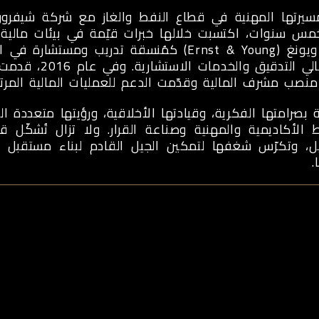
سيرتها المهنية في قطاع النفط والغاز مع شركة شيفر
إرنست ويونغ (Ernst & Young) كمُنسقة تدريب 
في مجالي التدق
صب مشرف المالية وقدّمت الدعم للعمليات المالية المرت
بصرامتها الفكرية، وقيادتها الأخلاقية، ورؤيتها متعددة ا
 الأكاديمية والمهنية وصناعة القرار. ولا تزال تُشكّل
ل، وتكرّس شغفها لتمكين الجيل القادم لبناء مستقبل اق
.