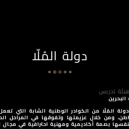
ن نحن
شخصيات
الأخبار
التطوير
ميدي
دولة المُلّا
يئة تدريس
البحرين
دولة المُلّا من الكوادر الوطنية الشابة التي ت
طن، ومن خلال عزيمتها وتفوقها في المراحل الد
فسها بصمة أكاديمية ومهنية احترافية في مجال ا