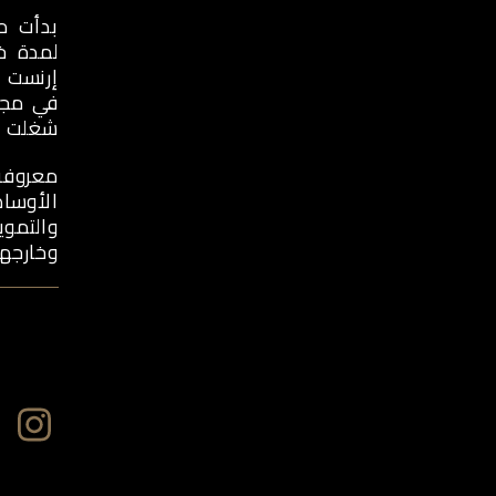
بدأت م
شغلت من
معروفة 
الأوساط
والتموي
وخارجها