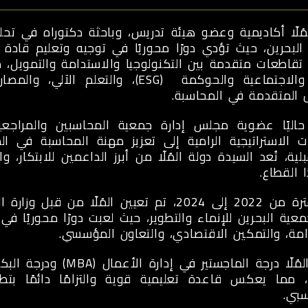
لمُلّا أكاديمية وعضو هيئة تدريس، وباحثة دكتوراه في 
لبحرين، حيث تؤدي دورًا محوريًا في توجيه وتعليم قادة
 تقاطعات متقدمة بين التكنولوجيا والاستدامة والتمويل،
البيئية والاجتماعية والحوكمة (ESG)، 
 المتقدمة في المحاسبة.
ات الاستراتيجية الرامية إلى تعزيز مهنة المحاسبة في ال
لية، تُعد السيدة دولة المُلّا من أبرز الداعمين للابتكار، 
القطاع.
في الفترة من 2022 إلى 2024، تم تعيين المُ
معية البحرين للإنماء والتطوير، حيث لعبت دورًا محوريًا في 
مة، والتمكين الاقتصادي، والتعاون المؤسسي.
تحمل المُلّا درجة الما
ن، مما يعكس قاعدة تعليمية قوية والتزامًا دائمًا بتط
سبي.