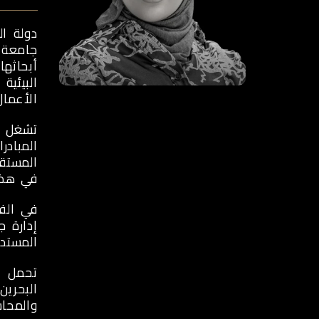
دولة ا
جامعة ا
أبحاثها
الأعمال
المبادر
المستقب
في هذا 
إدارة ج
المستدا
البحري
والمحا