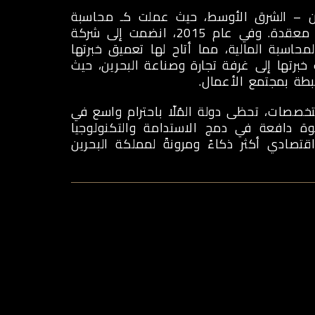
ون – الشرق الأوسط، حيث عملت كـ محاسبة
لمدة خمس سنوات، اكتسبت خلالها خبرات قيّمة في بيئات مالية معقدة. وفي عام 2015، انضمت إلى شركة
ومستشارة في المحاسبة المالية، مما أتاح لها تعميق خبرتها
يق والخدمات الاستشارية. وفي عام 2016، قدمت خبرتها إلى غرفة تجارة وصناعة البحرين، حيث
بطة بمجتمع الأعمال.
لتخصصات، تحظى دولة المُلّا باحترام واسع في
 قوة دافعة في دمج الاستدامة والتكنولوجيا
تصادي أكثر ذكاءً ومرونةً لمملكة البحرين