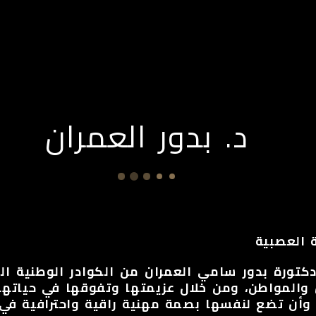
ن نحن
شخصيات
الأخبار
التطوير
ميدي
د. بدور العمران
 العصبية
دكتورة بدور سامي العمران من الكوادر الوطنية 
والمواطن، ومن خلال عزيمتها وتفوقها في حياتها
 وأن تضع لنفسها بصمة مهنية راقية واحترافية ف