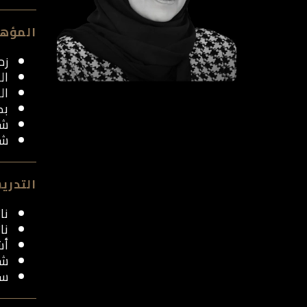
المؤهل
زما
ال
ال
بك
شه
شه
التدري
نائب رئ
نا
أشرف
شا
سا