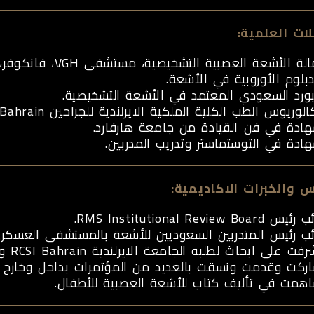
ات العلمية:
لة الأشعة العصبية التشخيصية، مستشفى VGH، فانكوفر، كولومبيا. البريطانية، كندا.
دبلوم الأوروبية في الأشعة.
بورد السعودي المعتمد في الأشعة التشخيصية.
الوريوس الطب الكلية الملكية الايرلندية للجراحين RCSI Bahrain.
ادة في فن القيادة من جامعة هارفارد.
ادة في التوستماستر وتدريب المدربين.
س والخبرات الاكاديمية:
يس RMS Institutional Review Board.
ئب رئيس المتدربين السعوديين للأشعة بالمستشفى العسكر
ت على ابحاث لطلبه الجامعة الايرلندية RCSI Bahrain وتم فوز الطلبة بمسابقات عديده.
ركت وقدمت ونسقت بالعديد من المؤتمرات بداخل وخارج ال
همت في تأليف كتاب للأشعة العصبية للأطفال.