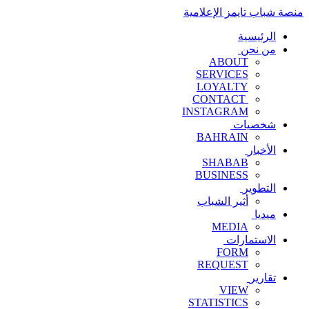
منصة شباب تايمز الإعلامية
الرئيسية
من نحن
ABOUT
SERVICES
LOYALTY
CONTACT
INSTAGRAM
شخصيات
BAHRAIN
الأخبار
SHABAB
BUSINESS
التطوير
أثير الشباب
ميديا
MEDIA
الاستمارات
FORM
REQUEST
تقارير
VIEW
STATISTICS