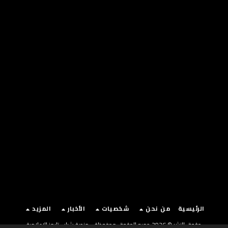
الرئيسية
من نحن
شخصيات
الأخبار
المزيد
حقوق النشر © 2026 جميع الحقوق محفوظة -
منصة شباب تايمز الإعلامية